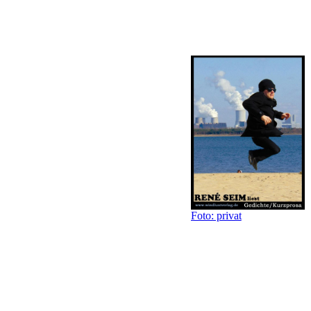
Gedichte & Zeichnungen (Windlustverlag)
2014 Gedicht „Aber wenn ich es euch doch sag!“ in der
Literaturzeitschrift
Maulkorb
(Nummer 14)
2015 Gedicht „Das Herz ein Hemd“ in
der Literaturzeitschrift
Maulkorb
(Nummer 15)
2016 Gedichtband „Spielereien einer
vielschrötigen Flöte“ Gedichte im A6
Hosentaschenformat (Windlustverlag)
2017 Kurzgeschichtenbuch „Fliegende
Fenster“, Erste Edition (Windlustverlag)
2017 Gedicht „Diva. Dresden.“ in
Ueberkreuz
(März) – Programmheft
Foto: privat
von Groovestation & Scheune e.V.
2017 Gedicht „An einer Straßenecke“ in
Ueberkreuz
(Sept.)
Programmheft von Groovestation & ...
2017 Gedicht „Dumm“ in
Ueberkreuz
(Nov.) Programmheft von
Groovestation & Scheune e.V.