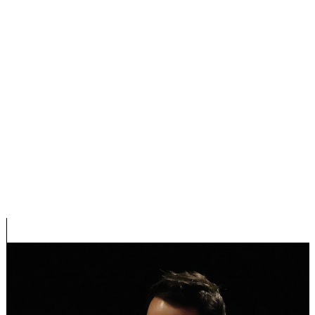
2017 Kurzgeschichtenbuch „Fliegende Fenster“, Zweite Edition
(Windlustverlag) ISBN: 978-3-00-058066-6
2018 Gedichtband „Spielereien einer vielschrötigen Flöte“
Neuausgabe im A5 Hardcover mit 24
Farbfotografien und 50 Gedichten/Texten (Windlustverlag), ISBN:
978-3-00-059380-2
2018 Gedicht "An die Ferne" veröffentlicht in der Anthologie zum
Ulrich-Grasnick-Preis 2018
2019 Wiederveröffentlichung "Bunte Hunde, wilde Vögel",
Gedichtband (Windlustverlag)
2019 Lyrik Best Off "Mach dich hübsch, spring ins All und komm
am Sonntag wieder!" (Windlustverlag)