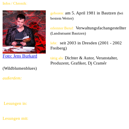
Infos / Chronik:
am 5. April 1981 in Bautzen
geboren:
(bei
bestem Wetter)
Verwaltungsfachangestellter
erlernter Beruf:
(Landratsamt Bautzen)
seit 2003 in Dresden (2001 - 2002
lebt:
Freiberg)
Foto: Jens Burkard
Dichter & Autor, Veranstalter,
tätig als:
Produzent, Grafiker, Dj Cramér
(Wildblumenblues)
außerdem:
journalistische Artikel (als René Seim & Dj Cramér) im
DRESDNER Kulturmagazin (www.dresdner.nu) seit November 2017
und ab und an im OX - Fanzine www.ox-fanzine.de
(Musikmagazin).
Lesungen in:
Berlin, Chemnitz, Dresden, Freital, Görlitz, Leipzig,
Riesa, Magdeburg, Tharandt
Lesungen mit:
Carla Schwiegk, Sabine Jordan, Undine Materni,
Anne Es,
Roman Israel, Stefan Seyfarth,
Morty Sanchez, Kowski,
Chris Barickman, Albrecht Schwarnweber, Moritz 7, Michael Bittner,